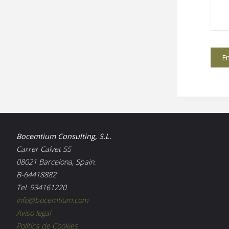
Bocemtium Consulting, S.L.
Carrer Calvet 55
08021 Barcelona, Spain.
B-64418882
Tel. 934161220
info@bocemtium.com
Aviso legal
Política de Cookies