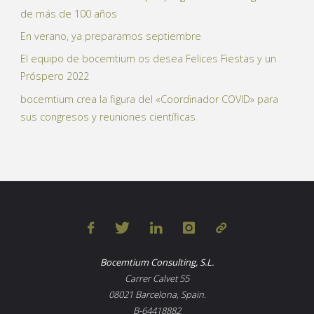
de más de 100 años
En verano, ya preparamos septiembre
El equipo de bocemtium os desea Felices Fiestas y un
Próspero 2022
bocemtium crea la figura del «Coordinador COVID» para
sus congresos y reuniones científicas
Bocemtium Consulting, S.L.
Carrer Calvet 55
08021 Barcelona, Spain.
B-64418882