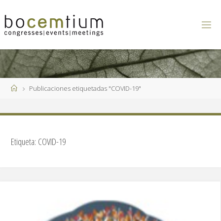
Saltar
al
contenido
Página
Publicaciones etiquetadas "COVID-19"
de
Inicio
Etiqueta:
COVID-19