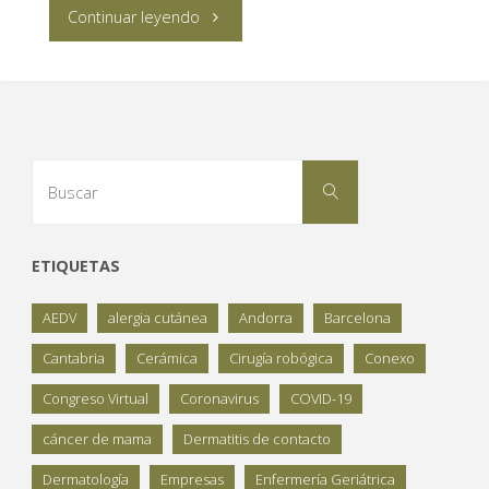
"Éxito
Continuar leyendo
del
27
Congreso
Buscar:
Buscar
Virtual
Controversias
ETIQUETAS
en
AEDV
alergia cutánea
Andorra
Barcelona
Psiquiatría"
Cantabria
Cerámica
Cirugía robógica
Conexo
Congreso Virtual
Coronavirus
COVID-19
cáncer de mama
Dermatitis de contacto
Dermatología
Empresas
Enfermería Geriátrica