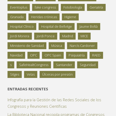
Eventoplus
fake congress
Fotobiología
Geriatría
Granada
Heridas crónicas
Higiene
Hospital Clínico
Hospital de Bellvitge
Jaume Boltà
Jordi Morera
Jordi Ponce
Madrid
MICE
Ministerio de Sanidad
Música
Narcís Cardoner
Navidad
OPC
OPC Spain
Psiquiatría
RAED
s
SafeHealtCongress
Santander
Seguridad
Sitges
Velas
Úlceras por presión
ENTRADAS RECIENTES
Infografía para la Gestión de las Redes Sociales de los
Congresos y Reuniones Científicas
La Biblioteca Nacional recopila programas de Congresos