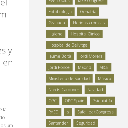
el
Eventoplus
fake congress
um
Fotobiología
Geriatría
Granada
Heridas crónicas
Higiene
Hospital Clínico
Hospital de Bellvitge
es y
Jaume Boltà
Jordi Morera
s en
Jordi Ponce
Madrid
MICE
Ministerio de Sanidad
Música
Narcís Cardoner
Navidad
OPC
OPC Spain
Psiquiatría
e la
RAED
s
SafeHealtCongress
ndo
Santander
Seguridad
mposium