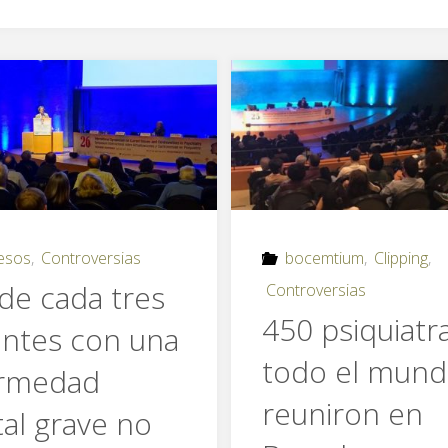
esos
,
Controversias
bocemtium
,
Clipping
,
de cada tres
Controversias
450 psiquiatr
entes con una
todo el mund
rmedad
reuniron en
al grave no