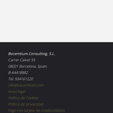
Bocemtium Consulting, S.L.
Carrer Calvet 55
08021 Barcelona, Spain.
B-64418882
Tel. 934161220
info@bocemtium.com
Aviso legal
Política de Cookies
Política de privacidad
Pago con tarjeta de crédito/débito