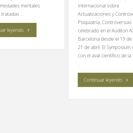
rmedades mentales
Internacional sobre
 tratadas …
Actualizaciones y Controv
Psiquiatría, Controversias
"Uno
uar leyendo
celebrado en el Auditori 
Barcelona desde el 19 de 
de
21 de abril. El Symposium
con el aval científico de l
cada
…
tres
"450
Continuar leyendo
pacientes
psiqu
con
de
una
todo
enfermedad