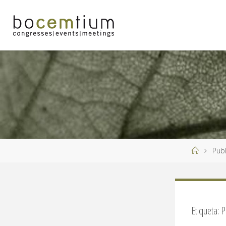
Saltar
al
contenido
Página
Publ
de
Inicio
Etiqueta:
P