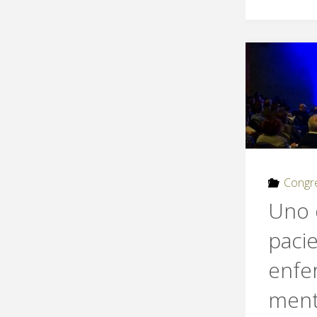
Congr
Uno 
paci
enfe
ment