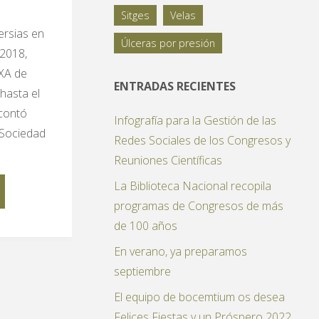
Sitges
Velas
ersias en
Úlceras por presión
 2018,
AXA de
ENTRADAS RECIENTES
hasta el
 contó
Infografía para la Gestión de las
a Sociedad
Redes Sociales de los Congresos y
Reuniones Científicas
La Biblioteca Nacional recopila
programas de Congresos de más
iatras
de 100 años
En verano, ya preparamos
septiembre
El equipo de bocemtium os desea
Felices Fiestas y un Próspero 2022