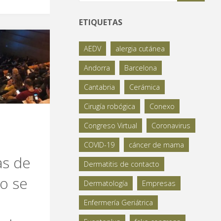
ETIQUETAS
AEDV
alergia cutánea
Andorra
Barcelona
Cantabria
Cerámica
Cirugía robógica
Conexo
Congreso Virtual
Coronavirus
COVID-19
cáncer de mama
as de
Dermatitis de contacto
o se
Dermatología
Empresas
Enfermería Geriátrica