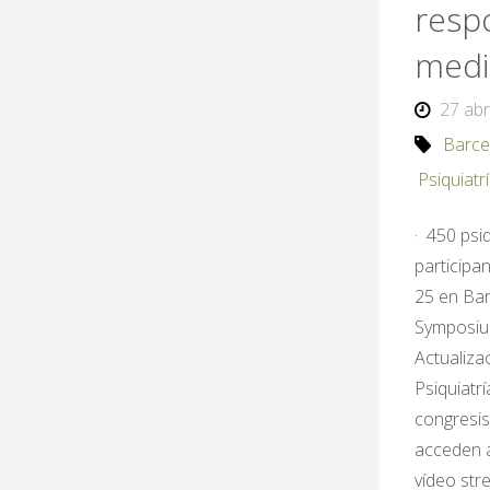
resp
medi
27 abr
Barce
Psiquiatr
· 450 psi
participa
25 en Bar
Symposiu
Actualiza
Psiquiatr
congresis
acceden a
vídeo str