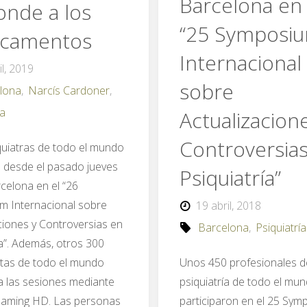
Barcelona en 
onde a los
“25 Symposi
camentos
Internacional
il, 2019
sobre
lona
,
Narcís Cardoner
,
ía
Actualizacion
Controversia
quiatras de todo el mundo
n desde el pasado jueves
Psiquiatría”
celona en el “26
m Internacional sobre
19 abril, 2018
ciones y Controversias en
Barcelona
,
Psiquiatría
ía”. Además, otros 300
tas de todo el mundo
Unos 450 profesionales d
 las sesiones mediante
psiquiatría de todo el mu
eaming HD. Las personas
participaron en el 25 Sy