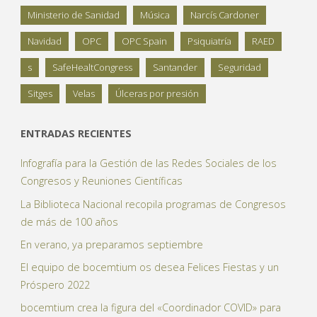
Ministerio de Sanidad
Música
Narcís Cardoner
Navidad
OPC
OPC Spain
Psiquiatría
RAED
s
SafeHealtCongress
Santander
Seguridad
Sitges
Velas
Úlceras por presión
ENTRADAS RECIENTES
Infografía para la Gestión de las Redes Sociales de los
Congresos y Reuniones Científicas
La Biblioteca Nacional recopila programas de Congresos
de más de 100 años
En verano, ya preparamos septiembre
El equipo de bocemtium os desea Felices Fiestas y un
Próspero 2022
bocemtium crea la figura del «Coordinador COVID» para