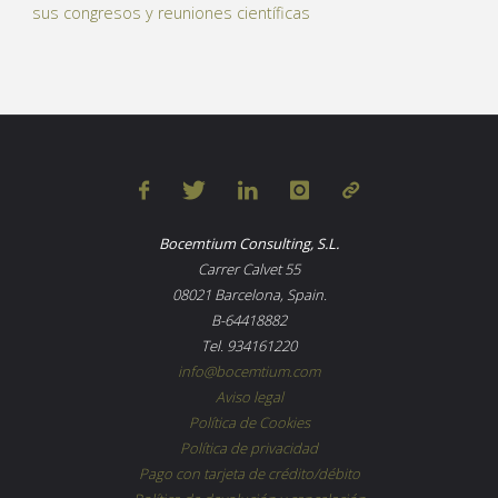
sus congresos y reuniones científicas
Bocemtium Consulting, S.L.
Carrer Calvet 55
08021 Barcelona, Spain.
B-64418882
Tel. 934161220
info@bocemtium.com
Aviso legal
Política de Cookies
Política de privacidad
Pago con tarjeta de crédito/débito