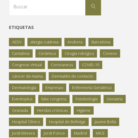
Buscar:
Buscar
ETIQUETAS
AEDV
alergia cutánea
Andorra
Barcelona
Cantabria
Cerámica
Cirugía robógica
Conexo
Congreso Virtual
Coronavirus
COVID-19
cáncer de mama
Dermatitis de contacto
Dermatología
Empresas
Enfermería Geriátrica
Eventoplus
fake congress
Fotobiología
Geriatría
Granada
Heridas crónicas
Higiene
Hospital Clínico
Hospital de Bellvitge
Jaume Boltà
Jordi Morera
Jordi Ponce
Madrid
MICE