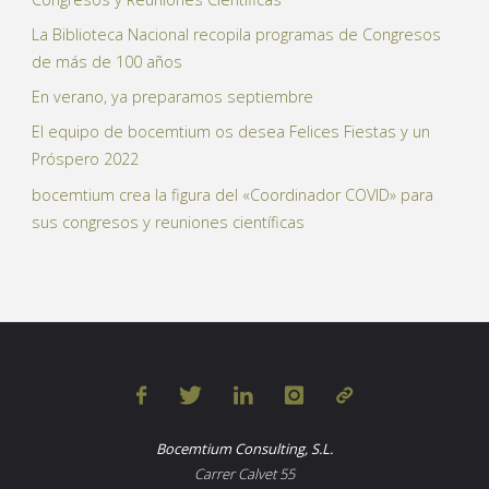
La Biblioteca Nacional recopila programas de Congresos
de más de 100 años
En verano, ya preparamos septiembre
El equipo de bocemtium os desea Felices Fiestas y un
Próspero 2022
bocemtium crea la figura del «Coordinador COVID» para
sus congresos y reuniones científicas
Bocemtium Consulting, S.L.
Carrer Calvet 55