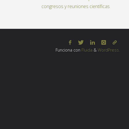
congresos y reuniones científicas
Funciona con
Fluida
&
WordPress.