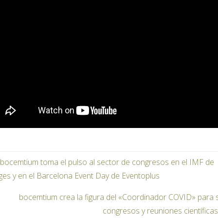
bocemtium toma el pulso al sector de congresos en el IMF de
tges y en el Barcelona Event Day de Eventoplus
bocemtium crea la figura del «Coordinador COVID» para 
congresos y reuniones científica