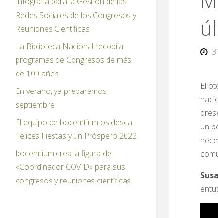
M
Infografía para la Gestión de las
Redes Sociales de los Congresos y
ú
Reuniones Científicas
La Biblioteca Nacional recopila
3
programas de Congresos de más
de 100 años
El o
En verano, ya preparamos
nacio
septiembre
pres
El equipo de bocemtium os desea
un p
Felices Fiestas y un Próspero 2022
nece
bocemtium crea la figura del
comu
«Coordinador COVID» para sus
Sus
congresos y reuniones científicas
entus