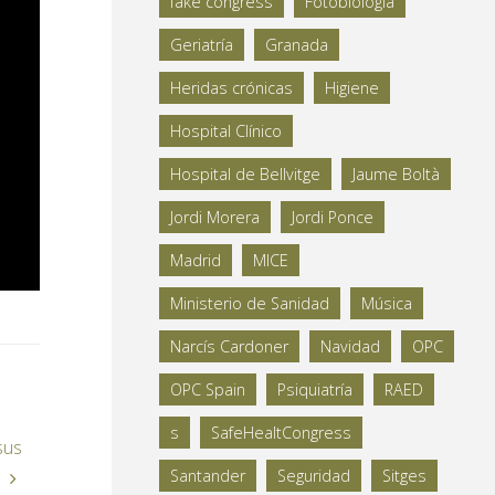
fake congress
Fotobiología
Geriatría
Granada
Heridas crónicas
Higiene
Hospital Clínico
Hospital de Bellvitge
Jaume Boltà
Jordi Morera
Jordi Ponce
Madrid
MICE
Ministerio de Sanidad
Música
Narcís Cardoner
Navidad
OPC
OPC Spain
Psiquiatría
RAED
s
SafeHealtCongress
sus
Santander
Seguridad
Sitges
s