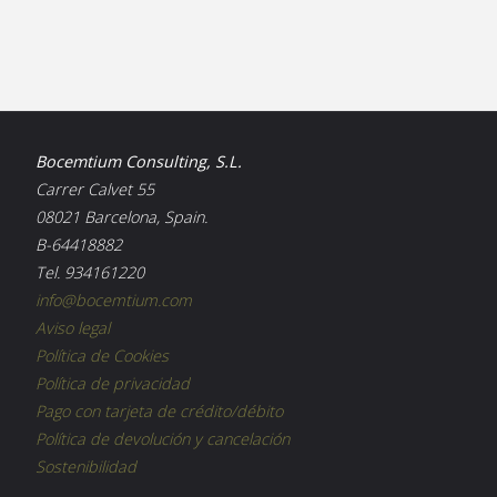
Bocemtium Consulting, S.L.
Carrer Calvet 55
08021 Barcelona, Spain.
B-64418882
Tel. 934161220
info@bocemtium.com
Aviso legal
Política de Cookies
Política de privacidad
Pago con tarjeta de crédito/débito
Política de devolución y cancelación
Sostenibilidad