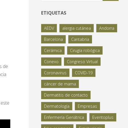
ETIQUETAS
AEDV
alergia cutánea
Andorra
Barcelona
Cantabria
Cerámica
Cirugía robógica
Conexo
Congreso Virtual
s de
Coronavirus
COVID-19
cia
cáncer de mama
Dermatitis de contacto
 este
Dermatología
Empresas
Enfermería Geriátrica
Eventoplus