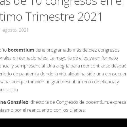
ás de 10 congresos en el
ltimo Trimestre 2021
1 agosto, 2021
toño
bocemtium
tiene programado más de diez congresos
nales e internacionales. La mayoría de ellos ya en formato
encial y semipresencial. Una alegría para reencontrarse despué
eriodo de pandemia donde la virtualidad ha sido una consecuen
saria, aunque también un gran descubrimiento de eficacia y
nicación
ana González
, directora de Congresos de bocemtium, expresa
iasmo por el reencuentro con los clientes.