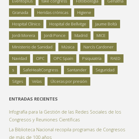
Eventoplus
fake congress
Fotobiología
Geriatría
Granada
Heridas crónicas
Higiene
Hospital Clínico
Hospital de Bellvitge
Jaume Boltà
Jordi Morera
Jordi Ponce
Madrid
MICE
Ministerio de Sanidad
Música
Narcís Cardoner
Navidad
OPC
OPC Spain
Psiquiatría
RAED
s
SafeHealtCongress
Santander
Seguridad
Sitges
Velas
Úlceras por presión
ENTRADAS RECIENTES
Infografía para la Gestión de las Redes Sociales de los
Congresos y Reuniones Científicas
La Biblioteca Nacional recopila programas de Congresos
de más de 100 años