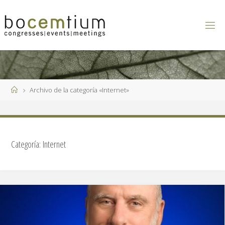
Saltar
al
contenido
Página
Archivo de la categoría «Internet»
de
Inicio
Categoría:
Internet