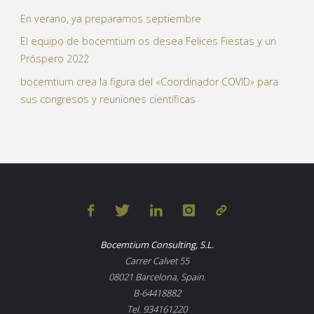
En verano, ya preparamos septiembre
El equipo de bocemtium os desea Felices Fiestas y un
Próspero 2022
bocemtium crea la figura del «Coordinador COVID» para
sus congresos y reuniones científicas
Bocemtium Consulting, S.L.
Carrer Calvet 55
08021 Barcelona, Spain.
B-64418882
Tel. 934161220