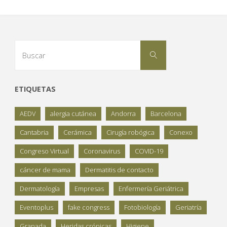
Buscar:
Buscar
ETIQUETAS
AEDV
alergia cutánea
Andorra
Barcelona
Cantabria
Cerámica
Cirugía robógica
Conexo
Congreso Virtual
Coronavirus
COVID-19
cáncer de mama
Dermatitis de contacto
Dermatología
Empresas
Enfermería Geriátrica
Eventoplus
fake congress
Fotobiología
Geriatría
Granada
Heridas crónicas
Higiene