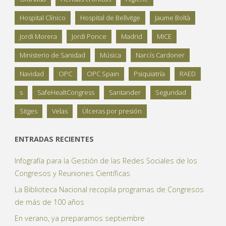
Hospital Clínico
Hospital de Bellvitge
Jaume Boltà
Jordi Morera
Jordi Ponce
Madrid
MICE
Ministerio de Sanidad
Música
Narcís Cardoner
Navidad
OPC
OPC Spain
Psiquiatría
RAED
s
SafeHealtCongress
Santander
Seguridad
Sitges
Velas
Úlceras por presión
ENTRADAS RECIENTES
Infografía para la Gestión de las Redes Sociales de los
Congresos y Reuniones Científicas
La Biblioteca Nacional recopila programas de Congresos
de más de 100 años
En verano, ya preparamos septiembre