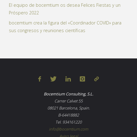
El equipo de bocemtium os desea Felices Fiestas y un
Próspero 2022
bocemtium crea la figura del «Coordinador COVID» para
sus congresos y reuniones científicas
Bocemtium Consulting, S.L.
Carrer Calvet 55
08021 Barcelona, Spain.
B-64418882
Tel. 934161220
info@bocemtium.com
Aviso legal