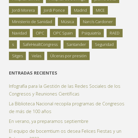
Jordi Morera
Jordi Ponce
Madrid
MICE
Ministerio de Sanidad
Música
Narcís Cardoner
Navidad
OPC
OPC Spain
Psiquiatría
RAED
s
SafeHealtCongress
Santander
Seguridad
Sitges
Velas
Úlceras por presión
ENTRADAS RECIENTES
Infografía para la Gestión de las Redes Sociales de los
Congresos y Reuniones Científicas
La Biblioteca Nacional recopila programas de Congresos
de más de 100 años
En verano, ya preparamos septiembre
El equipo de bocemtium os desea Felices Fiestas y un