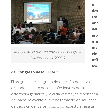
é
des
tac
aría
del
pro
gra
ma
Imagen de la pasada edición del Congreso
cie
Nacional de la SEEGG.
ntíf
ico
del Congreso de la SEEGG?
El programa del congreso de este año destaca el
empoderamiento de los profesionales de la
enfermería geriátrica y la cada vez mayor importancia
y el papel relevante que está tomando en las líneas
de decisión de los centros. Otro aspecto a resaltar