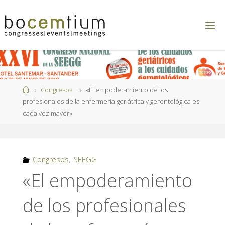
Saltar
al
contenido
Página
Congresos
«El empoderamiento de los
de
profesionales de la enfermería geriátrica y gerontológica es
Inicio
cada vez mayor»
Congresos
,
SEEGG
«El empoderamiento
de los profesionales