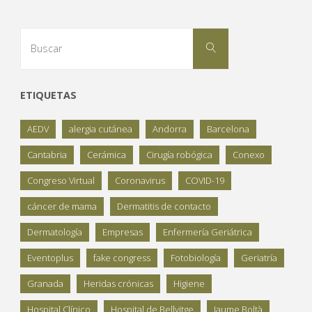
Buscar:
Buscar
ETIQUETAS
AEDV
alergia cutánea
Andorra
Barcelona
Cantabria
Cerámica
Cirugía robógica
Conexo
Congreso Virtual
Coronavirus
COVID-19
cáncer de mama
Dermatitis de contacto
Dermatología
Empresas
Enfermería Geriátrica
Eventoplus
fake congress
Fotobiología
Geriatría
Granada
Heridas crónicas
Higiene
Hospital Clínico
Hospital de Bellvitge
Jaume Boltà