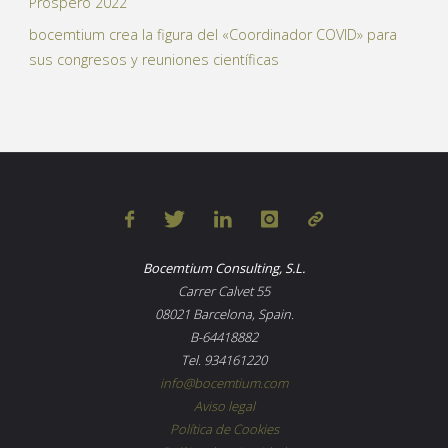
Próspero 2022
bocemtium crea la figura del «Coordinador COVID» para
sus congresos y reuniones científicas
Bocemtium Consulting, S.L.
Carrer Calvet 55
08021 Barcelona, Spain.
B-64418882
Tel. 934161220
info@bocemtium.com
Aviso legal
Política de Cookies