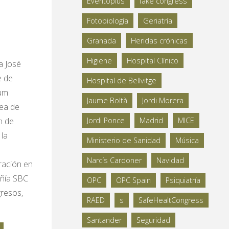
Eventoplus
fake congress
Fotobiología
Geriatría
Granada
Heridas crónicas
Higiene
Hospital Clínico
a José
e de
Hospital de Bellvitge
ium
Jaume Boltà
Jordi Morera
ea de
n de
Jordi Ponce
Madrid
MICE
 la
Ministerio de Sanidad
Música
Narcís Cardoner
Navidad
gración en
añía SBC
OPC
OPC Spain
Psiquiatría
gresos,
RAED
s
SafeHealtCongress
Santander
Seguridad