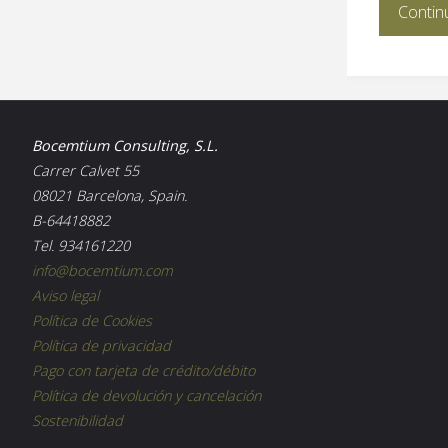
Contin
Bocemtium Consulting, S.L.
Carrer Calvet 55
08021 Barcelona, Spain.
B-64418882
Tel. 934161220
info@bocemtium.com
Aviso legal
Política de Cookies
Política de privacidad
Pago con tarjeta de crédito/débito
Política de devolución y cancelación
Sostenibilidad