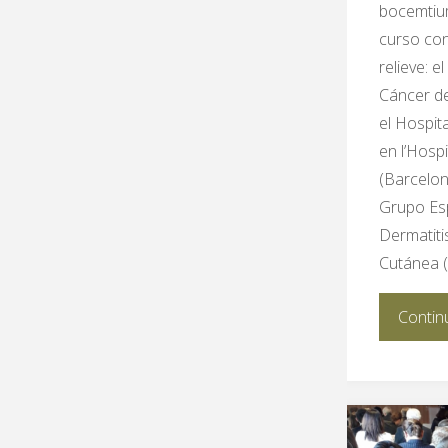
bocemtiu
curso con
relieve: e
Cáncer d
el Hospita
en l’Hosp
(Barcelon
Grupo Esp
Dermatiti
Cutánea 
Contin