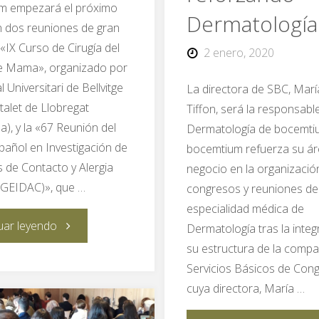
m empezará el próximo
Dermatología
 dos reuniones de gran
l «IX Curso de Cirugía del
2 enero, 2020
e Mama», organizado por
l Universitari de Bellvitge
La directora de SBC, Marí
italet de Llobregat
Tiffon, será la responsabl
a), y la «67 Reunión del
Dermatología de bocemt
añol en Investigación de
bocemtium refuerza su ár
s de Contacto y Alergia
negocio en la organizació
(GEIDAC)», que …
congresos y reuniones de
especialidad médica de
"En
uar leyendo
Dermatología tras la inte
su estructura de la comp
verano,
Servicios Básicos de Con
cuya directora, María …
ya