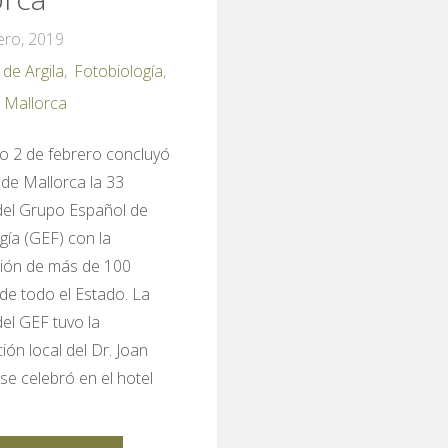
ero, 2019
cong
 de Argila
,
Fotobiología
,
SBC,
 Mallorca
refo
o 2 de febrero concluyó
de Mallorca la 33
Derm
del Grupo Español de
gía (GEF) con la
ción de más de 100
de todo el Estado. La
el GEF tuvo la
ión local del Dr. Joan
 se celebró en el hotel