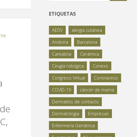
ETIQUETAS
AEDV
alergia cutánea
ume
Andorra
Barcelona
Cantabria
Cerámica
Cirugía robógica
Conexo
Congreso Virtual
Coronavirus
a
COVID-19
cáncer de mama
Dermatitis de contacto
 de
Dermatología
Empresas
C,
Enfermería Geriátrica