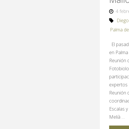
4 febr
Diego
Palma de
El pasad
en Palma 
Reunión 
Fotobiolo
participa
expertos 
Reunión d
coordinac
Escalas y
Melià …