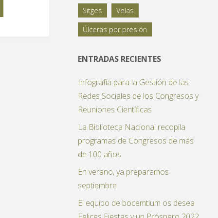
emtium
Sitges
Velas
ra
Úlceras por presión
ENTRADAS RECIENTES
Infografía para la Gestión de las
Redes Sociales de los Congresos y
ctura
Reuniones Científicas
La Biblioteca Nacional recopila
programas de Congresos de más
de 100 años
esa
En verano, ya preparamos
septiembre
nizadora
El equipo de bocemtium os desea
Felices Fiestas y un Próspero 2022