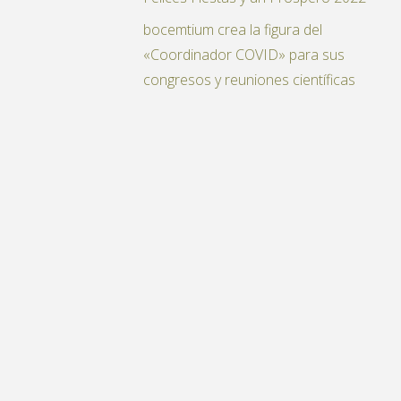
bocemtium crea la figura del
resos
«Coordinador COVID» para sus
congresos y reuniones científicas
rzando
atología"