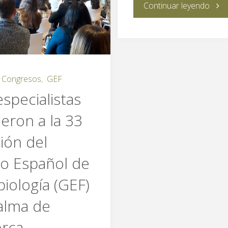
"boc
Continuar leyendo
preparamos
integ
septiembre"
en
su
,
Congresos
,
GEF
specialistas
estru
eron a la 33
a
ión del
la
o Español de
empr
iología (GEF)
orga
alma de
orca
de