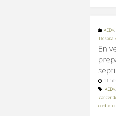
AEDV
Hospital 
En v
prep
sept
11 jul
AEDV
cáncer 
contacto