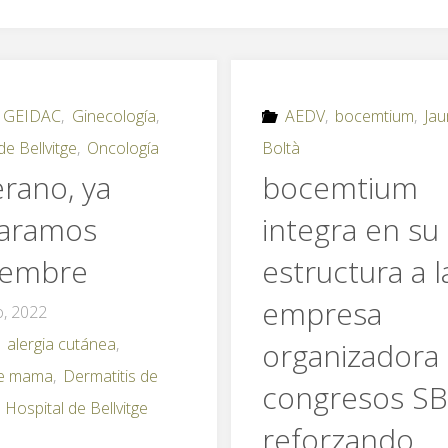
,
GEIDAC
,
Ginecología
,
AEDV
,
bocemtium
,
Ja
de Bellvitge
,
Oncología
Boltà
erano, ya
bocemtium
aramos
integra en su
iembre
estructura a l
empresa
io, 2022
,
alergia cutánea
,
organizadora
de mama
,
Dermatitis de
congresos SB
,
Hospital de Bellvitge
reforzando