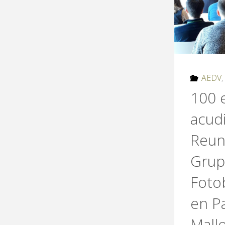
AEDV
100 e
acudi
Reun
Grup
Fotob
en P
Mall