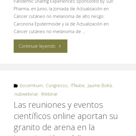
Pandemic Sharing Experiences sponsored by Sun
Pharma, en Junio; la Jornada de Actualización en
Cáncer cutáneo no melanoma de alto riesgo:
Carcinona Epidermoide y la de Actualización en
Cáncer cutáneo no melanoma de …
"bocemtium
Continuar leyendo
organizará
durante
los
bocemtium
,
Congresos
,
ITNube
,
Jaume Boltà
,
nubwebinar
,
Webinar
próximos
Las reuniones y eventos
tres
científicos online aportan su
meses
granito de arena en la