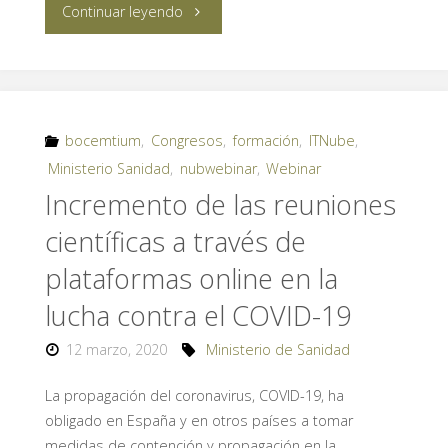
"ITnube
Continuar leyendo
presenta
la
nueva
bocemtium
,
Congresos
,
formación
,
ITNube
,
Ministerio Sanidad
,
nubwebinar
,
Webinar
versión
Incremento de las reuniones
de
científicas a través de
nubwebinar,
plataformas online en la
lucha contra el COVID-19
la
12 marzo, 2020
Ministerio de Sanidad
plataforma
La propagación del coronavirus, COVID-19, ha
integral
obligado en España y en otros países a tomar
para
medidas de contención y propagación en la