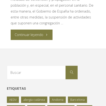
población y, en especial, en el personal sanitario. De
la
esta manera, el Gobierno de España ha ordenado,
entre otras medidas, la suspensión de actividades
realización
que suponen una congregación …
de
"Incremento
Continuar leyendo
reuniones
de
y
las
congresos
reuniones
Buscar:
científicos"
Buscar
científicas
a
ETIQUETAS
través
AEDV
alergia cutánea
Andorra
Barcelona
de