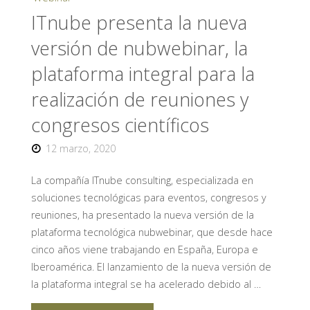
científicos
ITnube presenta la nueva
online
versión de nubwebinar, la
aportan
plataforma integral para la
realización de reuniones y
su
congresos científicos
granito
12 marzo, 2020
de
La compañía ITnube consulting, especializada en
arena
soluciones tecnológicas para eventos, congresos y
reuniones, ha presentado la nueva versión de la
en
plataforma tecnológica nubwebinar, que desde hace
la
cinco años viene trabajando en España, Europa e
Iberoamérica. El lanzamiento de la nueva versión de
investigación
la plataforma integral se ha acelerado debido al …
médica"