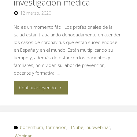
investigación médica
cuatro
12 marzo, 2020
eventos
No es un momento fácil. Los profesionales de la
y
salud están trabajando denodadamente en atender
congresos
los casos de coronavirus que están sucediéndose
en España y en el mundo. Están multiplicando su
virtuales
tiempo y, además de estar con los pacientes y
familiares, no olvidan su labor de prevención,
en
docente y formativa. …
Dermatología"
"Las
Continuar leyendo
reuniones
y
eventos
bocemtium
,
formación
,
ITNube
,
nubwebinar
,
Webinar